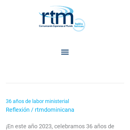
Skip
Home
Artículos
celebracion
Main
to
Menu
content
celebracion
36 años de labor ministerial
36
Reflexión
/
rtmdominicana
años
de
¡En este año 2023, celebramos 36 años de