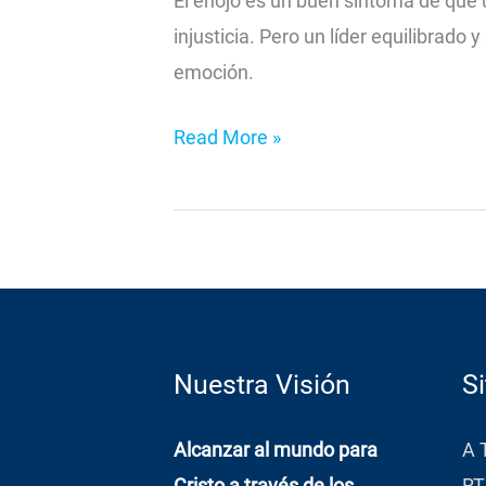
El enojo es un buen síntoma de que un
injusticia. Pero un líder equilibrado
emoción.
Read More »
Nuestra Visión
Si
Alcanzar al mundo para
A 
Cristo a través de los
RT