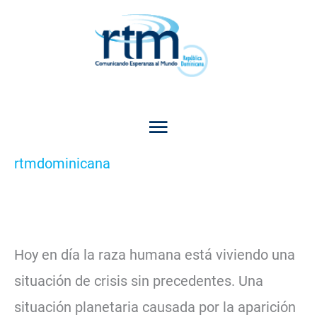
Skip
Home
Devocionales
Main
¡UN VIRUS NOS TIENE EN JAQUE!
to
Menu
content
¡UN VIRUS NOS TIENE EN JAQUE!
/
Devocionales
,
Reflexión
/ Por
rtmdominicana
Hoy en día la raza humana está viviendo una
situación de crisis sin precedentes. Una
situación planetaria causada por la aparición